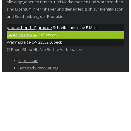
Alle angegebenen Firmen- und Markennamen und Warenzeichen
sind Eigentum Ihrer Inhaber und dienen lediglich zur Identifikation
und Beschreibung der Produkte.
Schreibe uns eine E-Mail
phoneshop-hl@gmx.de
Ruf uns an
0451 / 79076684
23552 Lübeck
Wahmstraße 5-7
© PhoneShop-HL. Alle Rechte Vorbehalten
Impressum
Datenschutzerklärung